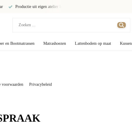
lier bij Eindhoven
Directe productie mogelijk!
Elke gewenste maat
er en Bootmatrassen
Matrashoezen
Lattenbodem op maat
Kussen
 voorwaarden
Privacybeleid
SPRAAK