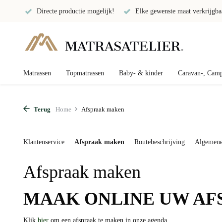
ogelijk!
Elke gewenste maat verkrijgbaar
Productie uit eigen ate
Matrassen
Topmatrassen
Baby- & kinder
Caravan-, Camp
Terug
Home
Afspraak maken
Klantenservice
Afspraak maken
Routebeschrijving
Algemene
Afspraak maken
MAAK ONLINE UW AF
Klik
hier
om een afspraak te maken in onze agenda.