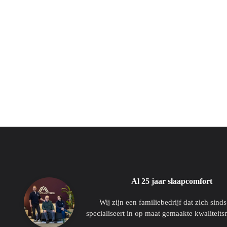
Al 25 jaar slaapcomfort
Wij zijn een familiebedrijf dat zich sind
specialiseert in op maat gemaakte kwaliteits