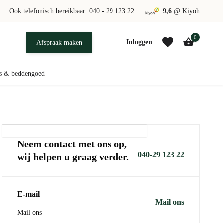
 verkrijgbaar
Ook telefonisch bereikbaar: 040 - 29 123 22
Productie uit eigen atelier bij Eindhoven
9,6
@
Kiyoh
0
Inloggen
Afspraak maken
s & beddengoed
Account aanmaken
Account aanmaken
Neem contact met ons op,
040-29 123 22
wij helpen u graag verder.
E-mail
Mail ons
Mail ons