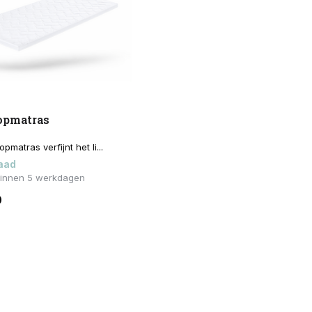
opmatras
pmatras verfijnt het li...
aad
binnen 5 werkdagen
0