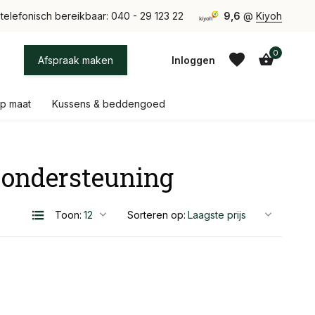
tie uit eigen atelier bij Eindhoven
telefonisch bereikbaar: 040 - 29 123 22
9,6
@
Kiyoh
0
Afspraak maken
Inloggen
p maat
Kussens & beddengoed
 ondersteuning
Account aanmaken
Account aanmaken
Toon:
Sorteren op: