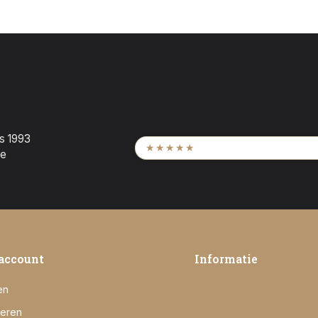
ds 1993
9,6
/ 2.452 beoordeling
★★★★★
te
account
Informatie
en
reren