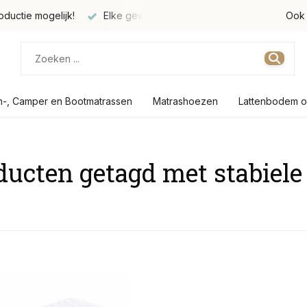
oductie mogelijk!
Elke gewenste maat verkrijgbaar
Produc
Ook 
n-, Camper en Bootmatrassen
Matrashoezen
Lattenbodem o
ducten getagd met stabiele