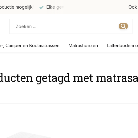
oductie mogelijk!
Elke gewenste maat verkrijgbaar
Produc
Ook 
n-, Camper en Bootmatrassen
Matrashoezen
Lattenbodem o
ducten getagd met matrasat