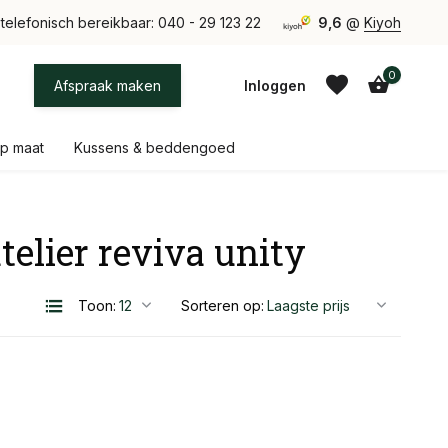
tie uit eigen atelier bij Eindhoven
telefonisch bereikbaar: 040 - 29 123 22
9,6
@
Kiyoh
0
Afspraak maken
Inloggen
p maat
Kussens & beddengoed
elier reviva unity
Account aanmaken
Account aanmaken
Toon:
Sorteren op: