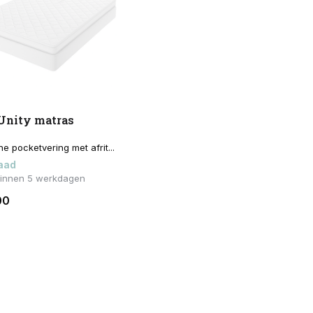
Unity matras
e pocketvering met afrit...
aad
binnen 5 werkdagen
00