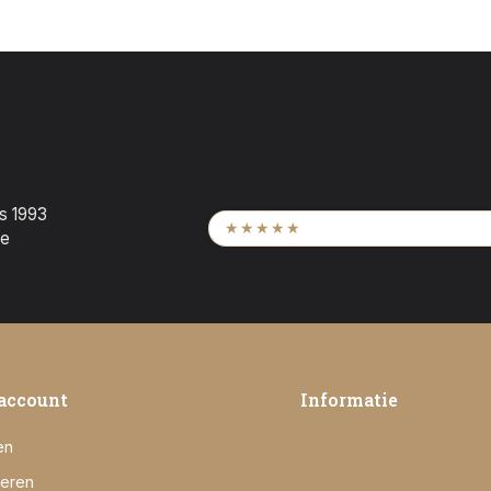
ds 1993
9,6
/ 2.452 beoordeling
★★★★★
te
account
Informatie
en
reren