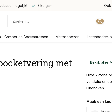
oductie mogelijk!
Elke gewenste maat verkrijgbaar
Produc
Ook 
n-, Camper en Bootmatrassen
Matrashoezen
Lattenbodem o
pocketvering met
Bekijk alles 
Luxe 7-zone poc
ventilatie en e
Eindhoven.
Maak een keu
Maatvo