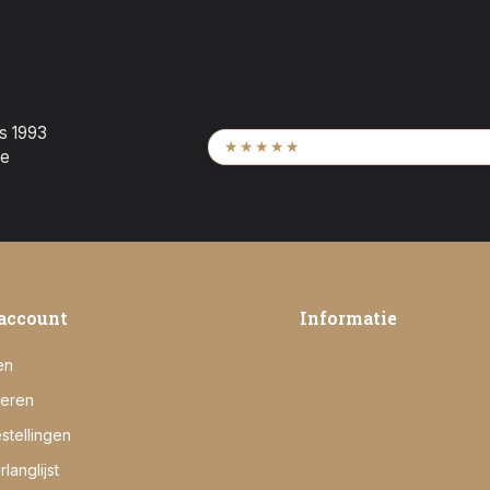
ds 1993
9,6
/ 2.452 beoordeling
★★★★★
te
account
Informatie
en
reren
stellingen
rlanglijst