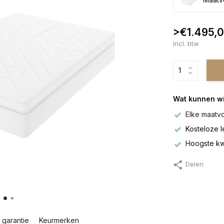
>€1.495,
Incl. btw
Wat kunnen wi
Elke maatvo
Kosteloze l
Hoogste kwal
Delen
 garantie
Keurmerken