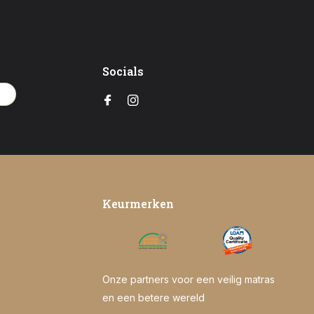
Socials
en
Keurmerken
Onze partners voor een veilig matras
en een betere wereld