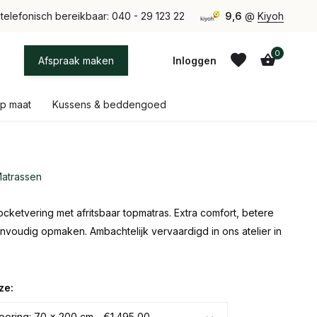
tie uit eigen atelier bij Eindhoven
telefonisch bereikbaar: 040 - 29 123 22
9,6
@
Kiyoh
0
Afspraak maken
Inloggen
p maat
Kussens & beddengoed
Matrassen
Account aanmaken
Account aanmaken
ketvering met afritsbaar topmatras. Extra comfort, betere
envoudig opmaken. Ambachtelijk vervaardigd in ons atelier in
ze:
ering: 70 x 200 cm - €1.495,00