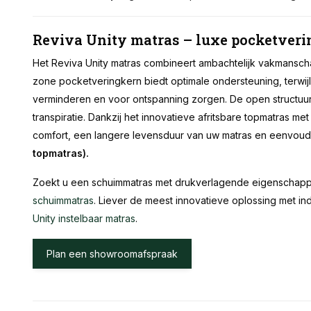
Reviva Unity matras – luxe pocketverin
Het Reviva Unity matras combineert ambachtelijk vakmansch
zone pocketveringkern biedt optimale ondersteuning, terwi
verminderen en voor ontspanning zorgen. De open structuur z
transpiratie. Dankzij het innovatieve afritsbare topmatras me
comfort, een langere levensduur van uw matras en eenvou
topmatras).
Zoekt u een schuimmatras met drukverlagende eigenschap
schuimmatras
. Liever de meest innovatieve oplossing met i
Unity instelbaar matras
.
Plan een showroomafspraak